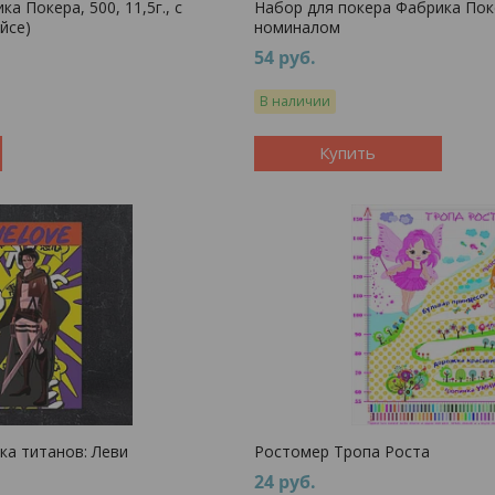
а Покера, 500, 11,5г., с
Набор для покера Фабрика Покер
йсе)
номиналом
54
руб.
В наличии
Купить
ка титанов: Леви
Ростомер Тропа Роста
24
руб.