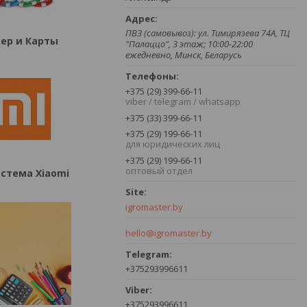
ПВЗ (самовывоз): ул. Тимирязева 74A, ТЦ
ер и Карты
"Палаццо", 3 этаж; 10:00-22:00
ежедневно, Минск, Беларусь
+375 (29) 399-66-11
viber / telegram / whatsapp
+375 (33) 399-66-11
+375 (29) 199-66-11
для юридических лиц
+375 (29) 199-66-11
оптовый отдел
стема Xiaomi
igromaster.by
hello@igromaster.by
+375293996611
+375293996611