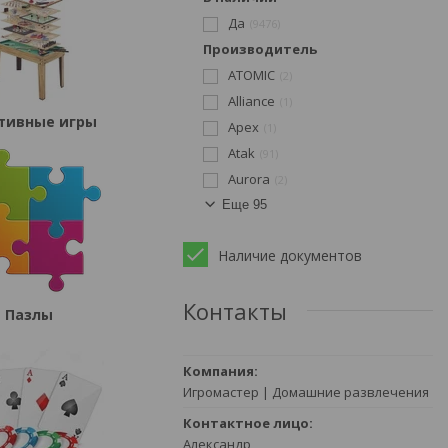
Да
9476
Производитель
ATOMIC
2
Alliance
1
тивные игры
Apex
1
Atak
91
Aurora
2
Еще 95
Наличие документов
Контакты
Пазлы
Игромастер | Домашние развлечения
Александр