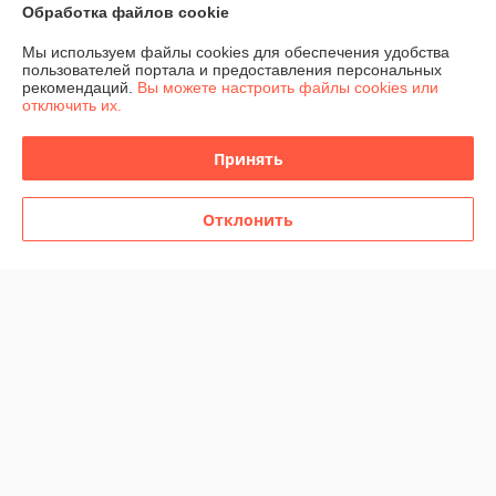
Обработка файлов cookie
Доставка и оплата
Мы используем файлы cookies для обеспечения удобства
пользователей портала и предоставления персональных
График работы
рекомендаций.
Вы можете настроить файлы cookies или
отключить их.
Полная версия сайта
Принять
Политика обработки cookies
Отклонить
Сайт создан на платформе Deal.by
Информация для покупателя
Юридическое лицо:
Общество с ограниченной ответственностью
"Домашние развлечения"
220030, г. Минск, ул. Немига, 3, пом. 375
Регистрационный номер ЕГР: 193881928
УНП: 193881928
Регистрационный орган: Минский горисполком