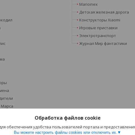
Marioinex
Детская железная дорога
окодил
Конструкторы Xiaomi
а
Игровые приставки
Электротранспорт
лис
Журнал Мир фантастики
эма
оры
мена
дители
 Марса
Обработка файлов cookie
 Кемет
 для обеспечения удобства пользователей портала и предоставлени
and Dragons
Вы можете настроить файлы cookies или отключить их.