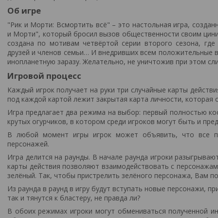
Об игре
"Рик и Морти: Всмортить всё" – это настольная игра, созд
и Морти", который бросил вызов общественности своим цини
создана по мотивам четвёртой серии второго сезона, где
друзей и членов семьи… И внедривших всем положительные в
инопланетную заразу. Желательно, не уничтожив при этом сл
Игровой процесс
Каждый игрок получает на руки три случайные карты действ
под каждой картой лежит закрытая карта личности, которая о
Игра предлагает два режима на выбор: первый полностью ко
крутых огурчиков, в котором среди игроков могут быть и пре
В любой момент игры игрок может объявить, что все п
персонажей.
Игра делится на раунды. В начале раунда игроки разыгрываю
карты действия позволяют взаимодействовать с персонажами
зелёный. Так, чтобы пристрелить зелёного персонажа, Вам по
Из раунда в раунд в игру будут вступать новые персонажи, при
так и тянутся к бластеру, не правда ли?
В обоих режимах игроки могут обмениваться полученной ин