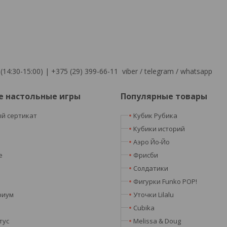
(14:30-15:00) | +375 (29) 399-66-11 viber / telegram / whatsapp
е настольные игры
Популярные товары
й сертикат
Кубик Рубика
я
Кубики историй
Аэро Йо-Йо
e
Фрисби
Солдатики
Фигурки Funko POP!
риум
Уточки Lilalu
Cubika
тус
Melissa & Doug