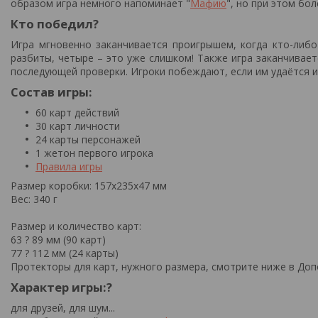
образом игра немного напоминает "
Мафию
", но при этом бо
Кто победил?
Игра мгновенно заканчивается проигрышем, когда кто-либо
разбиты, четыре – это уже слишком! Также игра заканчивае
последующей проверки. Игроки побеждают, если им удаётся и
Состав игры:
60 карт действий
30 карт личности
24 карты персонажей
1 жетон первого игрока
Правила игры
Размер коробки: 157х235x47 мм
Вес: 340 г
Размер и количество карт:
63 ? 89 мм (90 карт)
77 ? 112 мм (24 карты)
Протекторы для карт, нужного размера, смотрите ниже в Доп
Характер игры:?
для друзей, для шум...