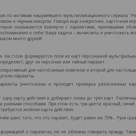
анная по мотивам нашумевшего мультипликационного сериала "Р
змом и чёрным юмором. Говоря ещё конкретнее, карточная иг
 герои оказываются взаперти с паразитами, принявшими обл
оспоминания о себе! Ваша задача – вычислить и уничтожить в
ишком много друзей!
ия. На столе формируется поле из карт персонажей мультфильм
пределяет, друг ли персонаж или тайный паразит.
оперативный для неотёсанных новичков и второй для настоящ
датели-паразиты.
аразиты уничтожены и проходит проверка разложенных кар
т одну карту действия и добирают снова до трёх карт. Различн
 разными способами. При этом есть три цвета: красный, синий
требуется зелёная карта действия.
чём шанс того, что это паразит, будет равен аж 75%... Руки сра
формацией о паразитах, но не обязаны говорить правду. Так