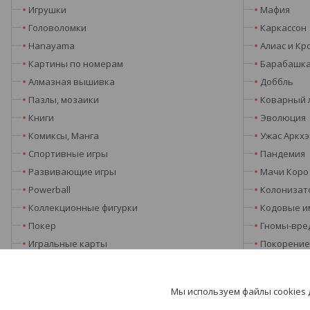
Игрушки
Мафия
Головоломки
Каркассон
Hanayama
Алиас и Кр
Картины по номерам
Барабашк
Алмазная вышивка
Доббль
Пазлы, мозаики
Коварный 
Книги
Эволюция
Комиксы, Манга
Ужас Аркх
Спортивные игры
Пандемия
Развивающие игры
Мачи Коро
Powerball
Колонизат
Коллекционные фигурки
Кодовые и
Покер
Гномы-вре
Игральные карты
Покорение
Подарки
Серп
Таро, руны, метафорические карты
Киклады и
Мы используем файлы cookies
Глобусы
Dungeons 