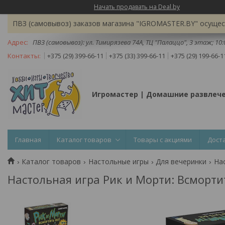
Начать продавать на Deal.by
ПВЗ (самовывоз) заказов магазина "IGROMASTER.BY" осущест
ПВЗ (самовывоз): ул. Тимирязева 74A, ТЦ "Палаццо", 3 этаж; 10
+375 (29) 399-66-11
+375 (33) 399-66-11
+375 (29) 199-66-1
Игромастер | Домашние развлеч
Главная
Каталог товаров
Товары с акциями
Дост
Каталог товаров
Настольные игры
Для вечеринки
Нас
Настольная игра Рик и Морти: Всморти