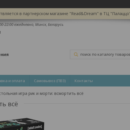
вляется в партнерском магазине "Read&Dream" в ТЦ "Палаццо",
:00-22:00 ежедневно, Минск, Беларусь
1
ения
авка и оплата
Самовывоз (ПВЗ)
Контакты
тольная игра рик и морти: всмортить всё
ть всё