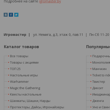
Подробнее на сайте
igromaster.by
Игромастер |
ул. Немига, д.3, этаж 0, пав.11 | Пн-Сб 11-20 
Каталог товаров
Популярны
Все товары
Подарочны
Товары с акциями
Монополи
ТОП 25
Манчкин
Настольные игры
Ticket to rid
Warhammer
Твистер
Magic the Gathering
Диксит
Квесты настольные
Имаджина
Шахматы, Шашки, Нарды
Дженга
Протекторы, Дайсы, Игронайзеры
Уно и Свин