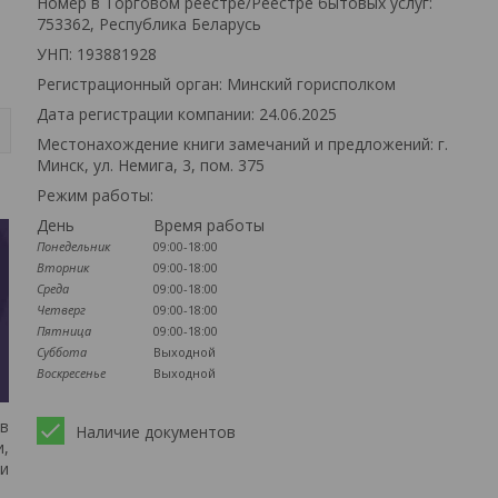
Номер в Торговом реестре/Реестре бытовых услуг:
753362, Республика Беларусь
УНП: 193881928
Регистрационный орган: Минский горисполком
Дата регистрации компании: 24.06.2025
Местонахождение книги замечаний и предложений: г.
Минск, ул. Немига, 3, пом. 375
Режим работы:
День
Время работы
Понедельник
09:00-18:00
Вторник
09:00-18:00
Среда
09:00-18:00
Четверг
09:00-18:00
Пятница
09:00-18:00
Суббота
Выходной
Воскресенье
Выходной
 в
Наличие документов
и,
 и