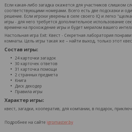
Если какая-либо загадка окажется для участников слишком с
соответствующими номерами. Всего есть две подсказки и од
решение. Если игроки уверены в силе своего IQ и легко "ще
игры - для него требуется дополнительное использование сек
времени на прохождение игры и будет мерилом вашего интел
Настольная игра Exit: Квест - Секретная лаборатория понрав
комнаты. Цель игры такая же – найти выход, только этот квес
Состав игры:
24 карточки загадок
30 карточек ответов
31 карточка помощи
2 странных предмета
Книга
Диск декодер
Правила игры
Характер игры:
квест, загадки, кооператив, для компании, в подарок, приклю
Подробнее на сайте
igromaster.by