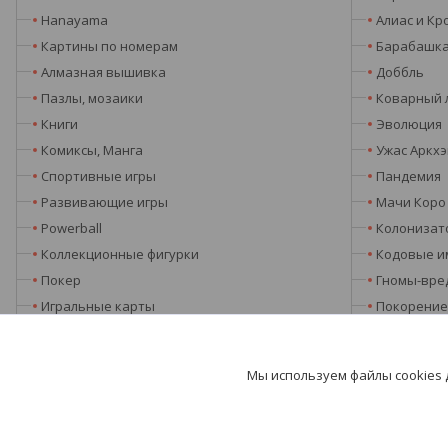
Hanayama
Алиас и Кр
Картины по номерам
Барабашк
Алмазная вышивка
Доббль
Пазлы, мозаики
Коварный 
Книги
Эволюция
Комиксы, Манга
Ужас Аркх
Спортивные игры
Пандемия
Развивающие игры
Мачи Коро
Powerball
Колонизат
Коллекционные фигурки
Кодовые и
Покер
Гномы-вре
Игральные карты
Покорение
Подарки
Серп
Таро, руны, метафорические карты
Киклады и
Мы используем файлы cookies
Глобусы
Dungeons 