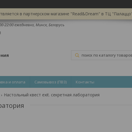
вляется в партнерском магазине "Read&Dream" в ТЦ "Палаццо",
:00-22:00 ежедневно, Минск, Беларусь
1
ения
авка и оплата
Самовывоз (ПВЗ)
Контакты
Настольный квест exit. секретная лаборатория
оратория