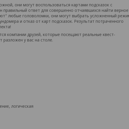
ложной, они могут воспользоваться картами подсказок с
ин правильный ответ для совершенно отчаявшихся найти верное
лкают" любые головоломки, они могут выбрать усложненный режи
ундомера и отказ от карт подсказок. Результат потраченного
лекта!
ится компании друзей, которые посещают реальные квест-
т разложен у вас на столе.
чение, логическая