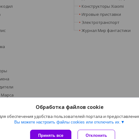
окодил
Конструкторы Xiaomi
а
Игровые приставки
Электротранспорт
лис
Журнал Мир фантастики
эма
оры
мена
дители
 Марса
Обработка файлов cookie
 Кемет
 для обеспечения удобства пользователей портала и предоставлени
and Dragons
Вы можете настроить файлы cookies или отключить их.
Сайт создан на платформе Deal.by
Принять все
Отклонить