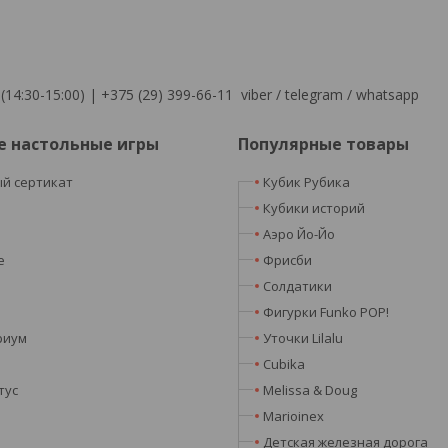
(14:30-15:00) | +375 (29) 399-66-11 viber / telegram / whatsapp
е настольные игры
Популярные товары
й сертикат
Кубик Рубика
я
Кубики историй
Аэро Йо-Йо
e
Фрисби
Солдатики
Фигурки Funko POP!
риум
Уточки Lilalu
Cubika
тус
Melissa & Doug
Marioinex
Детская железная дорога