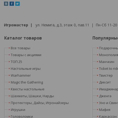
Игромастер |
ул. Немига, д.3, этаж 0, пав.11 | Пн-Сб 11-20 
Каталог товаров
Популярны
Все товары
Подарочны
Товары с акциями
Монополи
ТОП 25
Манчкин
Настольные игры
Ticket to rid
Warhammer
Твистер
Magic the Gathering
Диксит
Квесты настольные
Имаджина
Шахматы, Шашки, Нарды
Дженга
Протекторы, Дайсы, Игронайзеры
Уно и Свин
Игрушки
Мафия
Головоломки
Каркассон