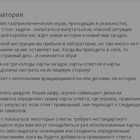
оратория
вестах(приключенческих играх, проходящих в реальности),
стоит задача - попытаться выпутаться из опасной ситуации.
дой коробке вас ждет новая история и новый мир загадок.
нной инструкции вы прибыли в лабораторию, но там никого нет!
ание на миг оставляет вас. Когда вы приходите в себя, то
транный диск... и начинается Игра!
я на три колоды: карты загадок, карты ответов и карты
е должны смотреть на их лицевую сторону!
лат с несколькими вращающимися на нём дисками, на которых
есять шифров. Решая шифр, игроки совмещают диски на
символа определяют номер карты ответа, где указано, правильн
ют результат: если ответ правильный, они переходят к следующ
ию символов.
жет показаться: некоторые ответы требуют нестандартного
оцессе игры вам могут понадобиться уже использованные карты
что-либо вырезать ножницами или соединить определенным
спытаниям, пока вы будете добиваться правильного ответа.