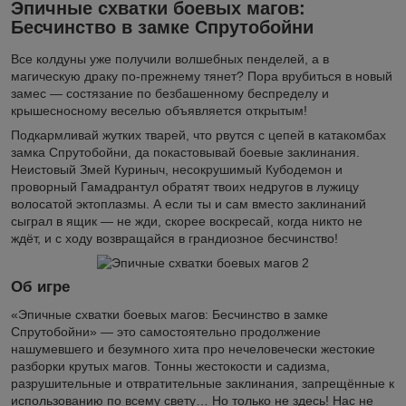
Эпичные схватки боевых магов:
Бесчинство в замке Спрутобойни
Все колдуны уже получили волшебных пенделей, а в
магическую драку по-прежнему тянет? Пора врубиться в новый
замес — состязание по безбашенному беспределу и
крышесносному веселью объявляется открытым!
Подкармливай жутких тварей, что рвутся с цепей в катакомбах
замка Спрутобойни, да покастовывай боевые заклинания.
Неистовый Змей Куриныч, несокрушимый Кубодемон и
проворный Гамадрантул обратят твоих недругов в лужицу
волосатой эктоплазмы. А если ты и сам вместо заклинаний
сыграл в ящик — не жди, скорее воскресай, когда никто не
ждёт, и с ходу возвращайся в грандиозное бесчинство!
Об игре
«Эпичные схватки боевых магов: Бесчинство в замке
Спрутобойни» — это самостоятельно продолжение
нашумевшего и безумного хита про нечеловечески жестокие
разборки крутых магов. Тонны жестокости и садизма,
разрушительные и отвратительные заклинания, запрещённые к
использованию по всему свету… Но только не здесь! Нас не