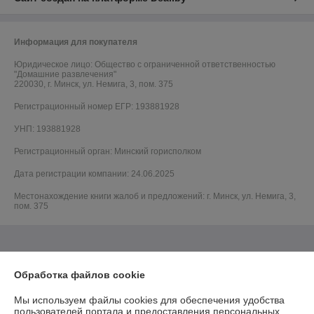
Информация для покупателя
Юридическое лицо:
Общество с ограниченной ответственностью
"Домашние развлечения"
220030, г. Минск, ул. Немига, 3, пом. 375
Регистрационный номер ЕГР: 193881928
УНП: 193881928
Регистрационный орган: Минский горисполком
Дата регистрации компании: 24.06.2025
Местонахождение книги жалоб и предложений: г. Минск, ул. Немига, 3,
пом. 375
Обработка файлов cookie
Мы используем файлы cookies для обеспечения удобства
пользователей портала и предоставления персональных