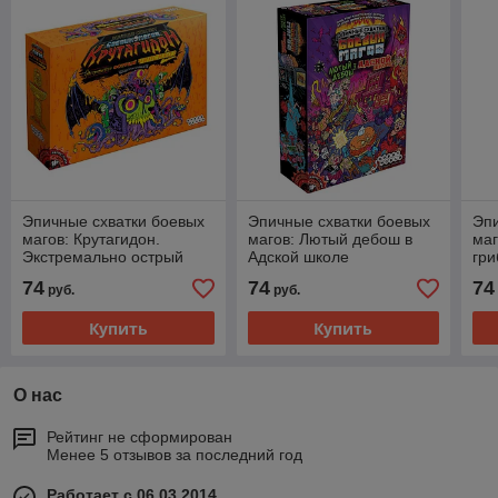
Эпичные схватки боевых
Эпичные схватки боевых
Эпи
магов: Крутагидон.
магов: Лютый дебош в
маг
Экстремально острый
Адской школе
гри
чипсихоз
74
74
74
руб.
руб.
Купить
Купить
О нас
Рейтинг не сформирован
Менее 5 отзывов за последний год
Работает с 06.03.2014