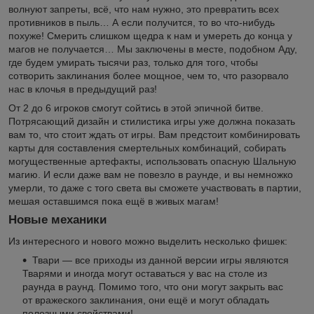
волнуют запреты, всё, что нам нужно, это превратить всех
противников в пыль… А если получится, то во что-нибудь
похуже! Смерить слишком щедра к нам и умереть до конца у
магов не получается… Мы заключены в месте, подобном Аду,
где будем умирать тысячи раз, только для того, чтобы
сотворить заклинания более мощное, чем то, что разорвало
нас в клочья в предыдущий раз!
От 2 до 6 игроков смогут сойтись в этой эпичной битве.
Потрясающий дизайн и стилистика игры уже должна показать
вам то, что стоит ждать от игры. Вам предстоит комбинировать
карты для составления смертельных комбинаций, собирать
могущественные артефакты, использовать опасную Шальную
магию. И если даже вам не повезло в раунде, и вы немножко
умерли, то даже с того света вы сможете участвовать в партии,
мешая оставшимся пока ещё в живых магам!
Новые механики
Из интересного и нового можно выделить несколько фишек:
Твари — все приходы из данной версии игры являются
Тварями и иногда могут оставаться у вас на столе из
раунда в раунд. Помимо того, что они могут закрыть вас
от вражеского заклинания, они ещё и могут обладать
полезными свойствами!