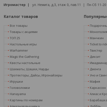
Игромастер |
ул. Немига, д.3, этаж 0, пав.11 | Пн-Сб 11-20 
Каталог товаров
Популярны
Все товары
Подарочны
Товары с акциями
Монополи
ТОП 25
Манчкин
Настольные игры
Ticket to rid
Warhammer
Твистер
Magic the Gathering
Диксит
Квесты настольные
Имаджина
Шахматы, Шашки, Нарды
Дженга
Протекторы, Дайсы, Игронайзеры
Уно и Свин
Игрушки
Мафия
Головоломки
Каркассон
Hanayama
Алиас и Кр
Картины по номерам
Барабашк
Алмазная вышивка
Доббль