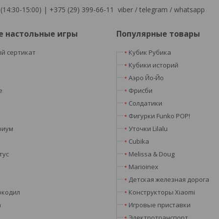
(14:30-15:00) | +375 (29) 399-66-11 viber / telegram / whatsapp
е настольные игры
Популярные товары
й сертикат
Кубик Рубика
я
Кубики историй
Аэро Йо-Йо
e
Фрисби
Солдатики
Фигурки Funko POP!
риум
Уточки Lilalu
Cubika
тус
Melissa & Doug
Marioinex
Детская железная дорога
окодил
Конструкторы Xiaomi
а
Игровые приставки
Электротранспорт