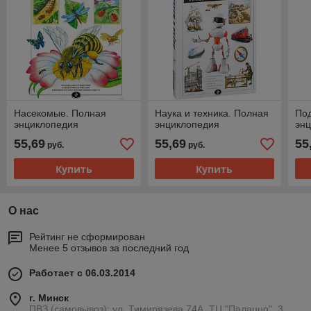
Насекомые. Полная
Наука и техника. Полная
По
энциклопедия
энциклопедия
эн
55,69
55,69
55
руб.
руб.
Купить
Купить
О нас
Рейтинг не сформирован
Менее 5 отзывов за последний год
Работает с 06.03.2014
г. Минск
ПВЗ (самовывоз): ул. Тимирязева 74A, ТЦ "Палаццо", 3