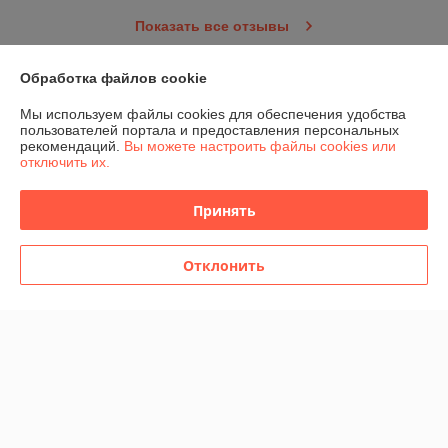
Показать все отзывы
Обработка файлов cookie
О нас
Мы используем файлы cookies для обеспечения удобства
пользователей портала и предоставления персональных
Контакты
рекомендаций.
Вы можете настроить файлы cookies или
отключить их.
Доставка и оплата
Принять
График работы
Отклонить
Полная версия сайта
Политика обработки cookies
Сайт создан на платформе Deal.by
Информация для покупателя