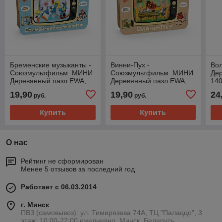
Бременские музыканты -
Винни-Пух -
Вол
Союзмультфильм. МИНИ
Союзмультфильм. МИНИ
Де
Деревянный пазл EWA,
Деревянный пазл EWA,
140
100 элементов
105 элементов
19,90
19,90
24
руб.
руб.
Купить
Купить
О нас
Рейтинг не сформирован
Менее 5 отзывов за последний год
Работает с 06.03.2014
г. Минск
ПВЗ (самовывоз): ул. Тимирязева 74A, ТЦ "Палаццо", 3
этаж; 10:00-22:00 ежедневно, Минск, Беларусь