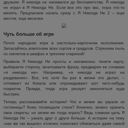
друзьям. Я никогда не напивался до беспамятства. Я никогда
не играл в Я Никогда Не. Если все это про вас, пора что-то
менять. Предлагаем начать сразу с Я Никогда Не 2 – еще
жестче, еще веселее.
Чуть больше об игре
Почти народная игра в настольно-карточном исполнении.
Запасайтесь алкоголем всех сортов и градусов. Стряхнем пыль
со скелетов в шкафах и тряхнем стариной!
Правила Я Никогда Не просты и неизменны: тянете карту,
выбираете сторону, зачитываете фразу, предваряя ее словами
«я никогда не». Например, «я никогда не играл на
раздевание». Все, кто хотя бы раз в жизни это делал, –
отпивают из бокала или опрокидывают шот чего-нибудь
покрепче. Правда, тогда игра рискует закончиться куда
быстрее.
Теперь рассказывайте историю! Что и зачем вы украли из
гостиницы? Кому посвящали стихи? Конечно, можно хранить
свои секреты, но зачем же тогда играть? Ведь главная цель Я
Никогда Не – узнать друг о друге больше. А истории на тему
«как же так вышло» отлично помогают сблизиться даже самой