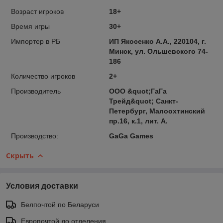
Возраст игроков
18+
Время игры
30+
Импортер в РБ
ИП Якосенко А.А., 220104, г.
Минск, ул. Ольшевского 74-
186
Количество игроков
2+
Производитель
ООО &quot;ГаГа
Трейд&quot; Санкт-
Петербург, Малоохтинский
пр.16, к.1, лит. А.
Производство:
GaGa Games
Скрыть
Условия доставки
Белпочтой по Беларуси
Европочтой до отделения