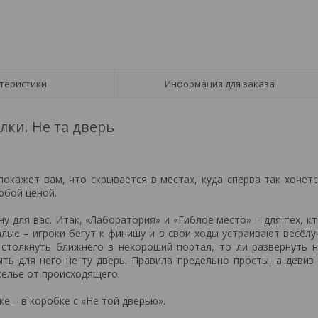
теристики
Информация для заказа
лки. Не та дверь
покажет вам, что скрывается в местах, куда сперва так хочет
юбой ценой.
у для вас. Итак, «Лаборатория» и «Гиблое место» – для тех, к
лые – игроки бегут к финишу и в свои ходы устраивают весёл
 столкнуть ближнего в нехороший портал, то ли развернуть 
ть для него не ту дверь. Правила предельно просты, а девиз
селье от происходящего.
же – в коробке с «Не той дверью».