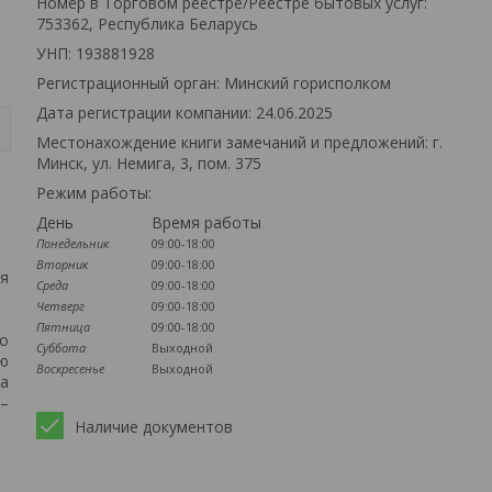
Номер в Торговом реестре/Реестре бытовых услуг:
753362, Республика Беларусь
УНП: 193881928
Регистрационный орган: Минский горисполком
Дата регистрации компании: 24.06.2025
Местонахождение книги замечаний и предложений: г.
Минск, ул. Немига, 3, пом. 375
Режим работы:
День
Время работы
Понедельник
09:00-18:00
Вторник
09:00-18:00
ся
Среда
09:00-18:00
Четверг
09:00-18:00
Пятница
09:00-18:00
то
Суббота
Выходной
ую
Воскресенье
Выходной
на
 –
Наличие документов