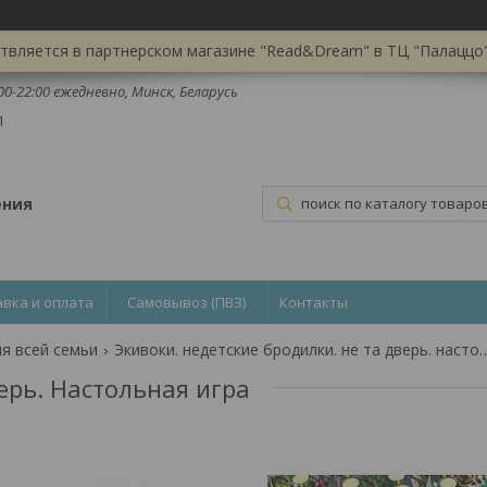
вляется в партнерском магазине "Read&Dream" в ТЦ "Палаццо",
:00-22:00 ежедневно, Минск, Беларусь
1
ения
авка и оплата
Самовывоз (ПВЗ)
Контакты
я всей семьи
Экивоки. недетские бродилки. не та дв
ерь. Настольная игра