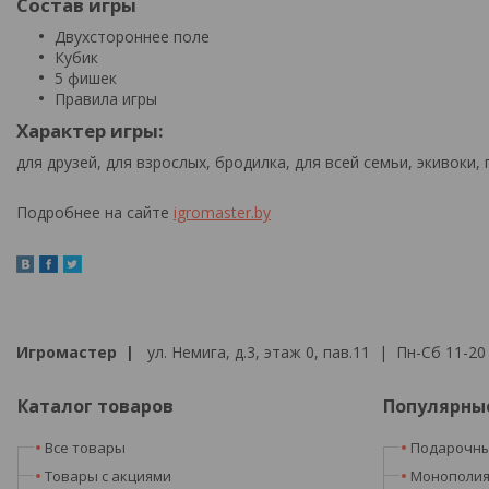
Состав игры
Двухстороннее поле
Кубик
5 фишек
Правила игры
Характер игры:
для друзей, для взрослых, бродилка, для всей семьи, экивоки,
Подробнее на сайте
igromaster.by
Игромастер |
ул. Немига, д.3, этаж 0, пав.11 | Пн-Сб 11-20 
Каталог товаров
Популярны
Все товары
Подарочны
Товары с акциями
Монополи