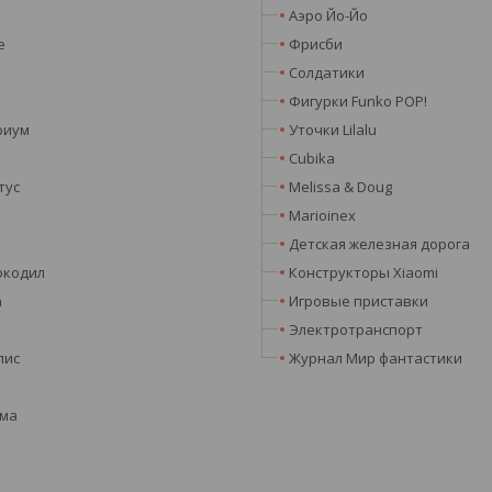
Аэро Йо-Йо
e
Фрисби
Солдатики
Фигурки Funko POP!
риум
Уточки Lilalu
Cubika
тус
Melissa & Doug
Marioinex
Детская железная дорога
окодил
Конструкторы Xiaomi
а
Игровые приставки
Электротранспорт
лис
Журнал Мир фантастики
эма