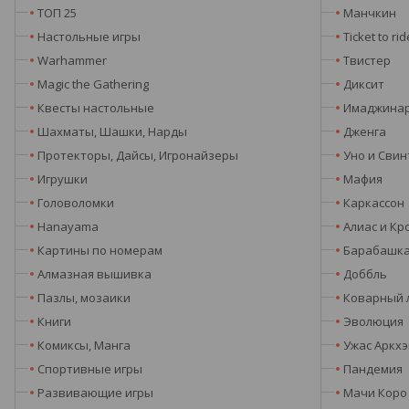
ТОП 25
Манчкин
Настольные игры
Ticket to rid
Warhammer
Твистер
Magic the Gathering
Диксит
Квесты настольные
Имаджина
Шахматы, Шашки, Нарды
Дженга
Протекторы, Дайсы, Игронайзеры
Уно и Свин
Игрушки
Мафия
Головоломки
Каркассон
Hanayama
Алиас и Кр
Картины по номерам
Барабашк
Алмазная вышивка
Доббль
Пазлы, мозаики
Коварный 
Книги
Эволюция
Комиксы, Манга
Ужас Аркх
Спортивные игры
Пандемия
Развивающие игры
Мачи Коро