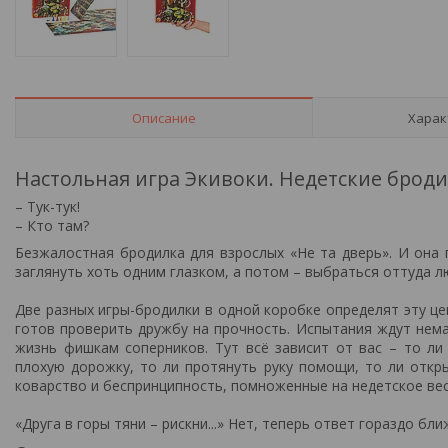
Описание
Харак
Настольная игра Экивоки. Недетские броди
– Тук-тук!
– Кто там?
Безжалостная бродилка для взрослых «Не та дверь». И она 
заглянуть хоть одним глазком, а потом – выбраться оттуда л
Две разных игры-бродилки в одной коробке определят эту цен
готов проверить дружбу на прочность. Испытания ждут нема
жизнь фишкам соперников. Тут всё зависит от вас – то ли
плохую дорожку, то ли протянуть руку помощи, то ли откры
коварство и беспринципность, помноженные на недетское ве
«Друга в горы тяни – рискни...» Нет, теперь ответ гораздо бли