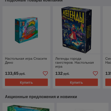
Подобные товары компании
Настольная игра Спасите
Легенды города
Син
Дино
гангстеров. Настольная
Нас
игра
133,65
132
13
руб.
руб.
Купить
Купить
Акционные предложения и новинки