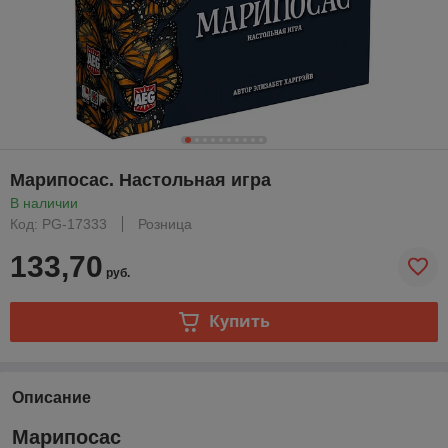
Марипосас. Настольная игра
В наличии
Код: PG-17333
Розница
133,70
руб.
Купить
Описание
Марипосас