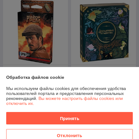
Спин-офф: Майор Гром.
Загадочные Существа.
Монарх. Настольная игра
Настольная игра
Обработка файлов cookie
В наличии
В наличии
Мы используем файлы cookies для обеспечения удобства
18
258,15
пользователей портала и предоставления персональных
руб.
руб.
рекомендаций.
Вы можете настроить файлы cookies или
отключить их.
Купить
Купить
Принять
О нас
Отклонить
Рейтинг не сформирован