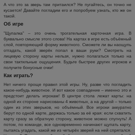
А что это за зверь там притаился? Не пугайтесь, он точно не
кусается! Давайте погладим его и попробуем узнать, кто же он
такой.
Об игре
"Щупалка" – это очень трогательная карточная игра. В
буквально смысле этого слова! На картах в игре есть объёмный
слой, повторяющий форму животного. Сможете ли вы наощупь
отгадать, какой зверёк попал в ваши руки? Смотреть на
лицевую сторону карты нельзя, нужно полагаться только на
свои тактильные ощущения. Будьте быстрее других игроков и
получите бонусные очки!
Как играть?
Нет ничего проще правил этой игры. Ну, разве что погладить
какое-нибудь животное. И вот какое совпадение – именно это и
предстоит делать игрокам! В центре стола лежат карты: на
одной их стороне нарисованы 4 животных, а на другой – только
один из этих зверьков, но объёмный. Все игроки аккуратно
берут по одной карте, держась только за её края: если схватить
карту сразу за обратную сторону, животное можно спугнуть! А
потом, по команде, все одновременно начинают щупать карту,
пытаясь угадать, какой же из четырёх зверей на ней спрятался.