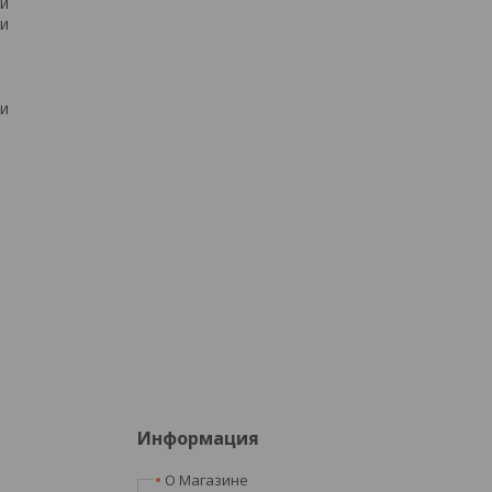
ки
ни
ки
Информация
О Магазине