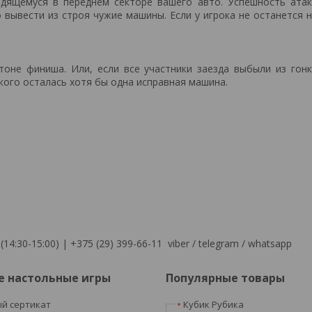
одящемуся в переднем секторе вашего авто. Успешность ата
ывести из строя чужие машины. Если у игрока не останется 
оне финиша. Или, если все участники заезда выбыли из гон
кого осталась хотя бы одна исправная машина.
(14:30-15:00) | +375 (29) 399-66-11 viber / telegram / whatsapp
е настольные игры
Популярные товары
й сертикат
Кубик Рубика