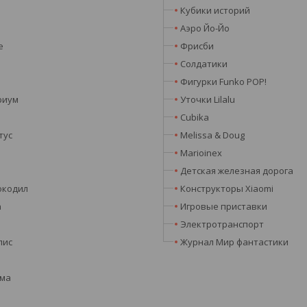
я
Кубики историй
Аэро Йо-Йо
e
Фрисби
Солдатики
Фигурки Funko POP!
риум
Уточки Lilalu
Cubika
тус
Melissa & Doug
Marioinex
Детская железная дорога
окодил
Конструкторы Xiaomi
а
Игровые приставки
Электротранспорт
лис
Журнал Мир фантастики
эма