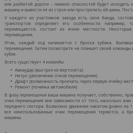
или разбитой дороги – немало опасностей будет исходить 
машину и вывести её из строя или прострелить ей шины. Пост
У каждого из участников заезда есть своя банда, состо
транспортов определяет его особенности: например, 
перемещаются, состоит из ячеек местности. Некоторы
перемещения.
Итак, каждый ход начинается с броска кубика. Выпавш
перемещения. Затем посмотрите на планшет своей команды и
кубик.
Всего существует 4
команды
:
Авиаудар (выстрел из вертолёта)
Нитро (увеличение очков перемещения)
Дрифт (возможность проехать через первую ячейку мест
Ремонт (починка автомобиля)
В фазу
перемещения
ваша машина получает, собственно, пра
очки перемещения вне зависимости от того, насколько вам 
переднего сектора. Возможно движение накатом (ровно на 1
все неиспользованные очки перемещения теряются, а бр
машины.