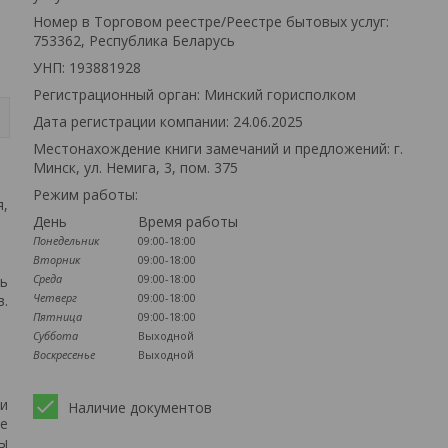
Номер в Торговом реестре/Реестре бытовых услуг:
753362, Республика Беларусь
УНП: 193881928
Регистрационный орган: Минский горисполком
Дата регистрации компании: 24.06.2025
Местонахождение книги замечаний и предложений: г.
Минск, ул. Немига, 3, пом. 375
Режим работы:
я,
День
Время работы
Понедельник
09:00-18:00
Вторник
09:00-18:00
Среда
09:00-18:00
ть
Четверг
09:00-18:00
в.
Пятница
09:00-18:00
Суббота
Выходной
Воскресенье
Выходной
 и
Наличие документов
ые
ны