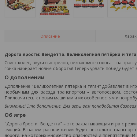
Описание
Харак
Дорога ярости: Вендетта. Великолепная пятёрка и тяга
Свист колёс, звуки выстрелов, незнакомые голоса – на трассу
гонка набирает новые обороты! Теперь урвать победу будет 
О дополнении
Дополнение "Великолепная пятёрка и тягач" добавляет в иг
необычным для заезда транспортом – автопоездом, состоя
Приловчитесь к новым машинам и их особенностям и попробуй
Внимание! Это дополнение. Для игры вам понадобится базовая 
Об игре
"Дорога Ярости: Вендетта" – это захватывающая игра с рез
эмоций. В вашем распоряжении будет несколько транспортн
дороги, на которых множество опасностей и препятствий. И