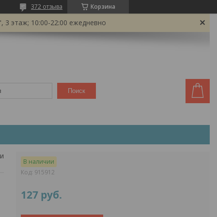
372 отзыва
Корзина
 3 этаж; 10:00-22:00 ежедневно
Поиск
Дорога ярости: вендетта. великолепная пятёрка и тягач. дополнение к игре
В наличии
Код:
915912
127
руб.