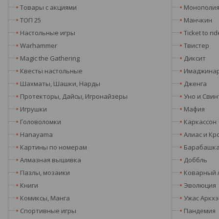
Товары с акциями
Монополи
ТОП 25
Манчкин
Настольные игры
Ticket to rid
Warhammer
Твистер
Magic the Gathering
Диксит
Квесты настольные
Имаджина
Шахматы, Шашки, Нарды
Дженга
Протекторы, Дайсы, Игронайзеры
Уно и Свин
Игрушки
Мафия
Головоломки
Каркассон
Hanayama
Алиас и Кр
Картины по номерам
Барабашк
Алмазная вышивка
Доббль
Пазлы, мозаики
Коварный 
Книги
Эволюция
Комиксы, Манга
Ужас Аркх
Спортивные игры
Пандемия