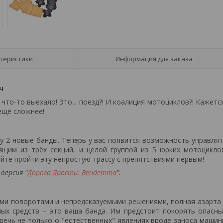
теристики
Информация для заказа
ч
 что-то выехало! Это... поезд?! И коалиция мотоциклов?! Кажетс
ещё сложнее!
ру 2 новые банды. Теперь у вас появится возможность управля
щим из трёх секций, и целой группой из 5 юрких мотоцикло
те пройти эту непростую трассу с препятствиями первым!
версия "
Дорога Ярости: Вендетта
".
кими поворотами и непредсказуемыми решениями, полная азарта
ых средств – это ваша банда. Им предстоит покорять опасн
 речь не только о "естественных" явлениях вроде заноса маши