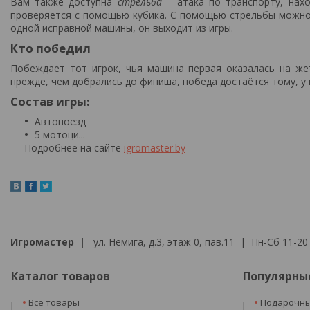
Вам также доступна
стрельба
– атака по транспорту, нах
проверяется с помощью кубика. С помощью стрельбы можно в
одной исправной машины, он выходит из игры.
Кто победил
Побеждает тот игрок, чья машина первая оказалась на жет
прежде, чем добрались до финиша, победа достаётся тому, у 
Состав игры:
Автопоезд
5 мотоци...
Подробнее на сайте
igromaster.by
Игромастер |
ул. Немига, д.3, этаж 0, пав.11 | Пн-Сб 11-20 
Каталог товаров
Популярны
Все товары
Подарочны