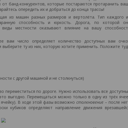
и от банд-конкурентов, которые постараются протаранить ва
арайтесь опередить их и добраться до конца трассы!
ящая из машин разных размеров и вертолёта. Тип каждого и
таранную способность и юркость. Дорога, по которой он
е виды местности оказывают влияние на вашу способност
ее вам число определяет количество доступных вам очко
 выберите ту из них, которую хотите применить. Положите ту
ности с другой машиной и не столкнуться)
во переместиться по дороге. Нужно использовать все доступн
это выгодно. Перемещаться можно только в одну из трёх яче
 ячейку). В ходе этой фазы возможно
столкновение
– после не
оски кубиков определяют направление движения врезавшейс