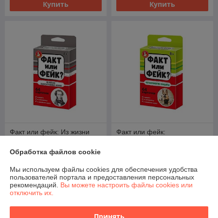
Купить
Купить
Факт или фейк: Из жизни
Факт или фейк:
замечательных людей.
Четвероногие солдаты.
Настольная игра
Настольная игра
Обработка файлов cookie
В наличии
В наличии
Мы используем файлы cookies для обеспечения удобства
11
11
пользователей портала и предоставления персональных
руб.
руб.
рекомендаций.
Вы можете настроить файлы cookies или
отключить их.
Купить
Купить
Принять