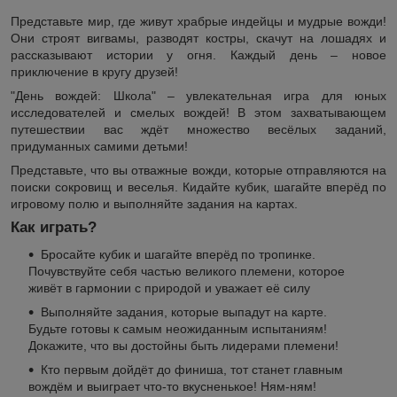
Представьте мир, где живут храбрые индейцы и мудрые вожди!
Они строят вигвамы, разводят костры, скачут на лошадях и
рассказывают истории у огня. Каждый день – новое
приключение в кругу друзей!
"День вождей: Школа" – увлекательная игра для юных
исследователей и смелых вождей! В этом захватывающем
путешествии вас ждёт множество весёлых заданий,
придуманных самими детьми!
Представьте, что вы отважные вожди, которые отправляются на
поиски сокровищ и веселья. Кидайте кубик, шагайте вперёд по
игровому полю и выполняйте задания на картах.
Как играть?
Бросайте кубик и шагайте вперёд по тропинке.
Почувствуйте себя частью великого племени, которое
живёт в гармонии с природой и уважает её силу
Выполняйте задания, которые выпадут на карте.
Будьте готовы к самым неожиданным испытаниям!
Докажите, что вы достойны быть лидерами племени!
Кто первым дойдёт до финиша, тот станет главным
вождём и выиграет что-то вкусненькое! Ням-ням!