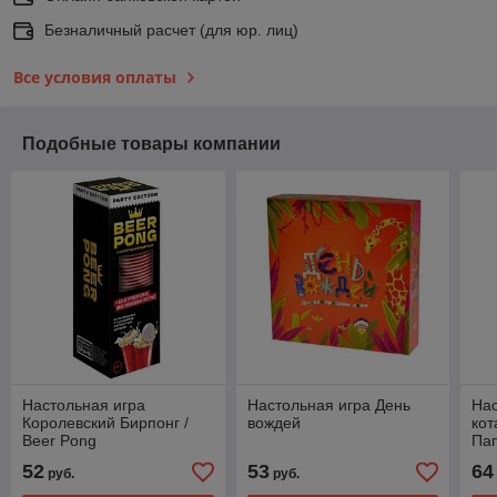
Безналичный расчет (для юр. лиц)
Все условия оплаты
Подобные товары компании
Настольная игра
Настольная игра День
Нас
Королевский Бирпонг /
вождей
кот
Beer Pong
Па
52
53
64
руб.
руб.