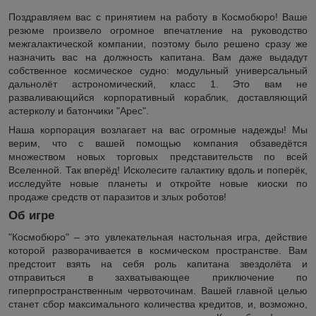
Поздравляем вас с принятием на работу в Космобюро! Ваше
резюме произвело огромное впечатление на руководство
межгалактической компании, поэтому было решено сразу же
назначить вас на должность капитана. Вам даже выдадут
собственное космическое судно: модульный универсальный
дальнолёт астрономический, класс 1. Это вам не
разваливающийся корпоративный кораблик, доставляющий
астерколу и батончики "Арес".
Наша корпорация возлагает на вас огромные надежды! Мы
верим, что с вашей помощью компания обзаведётся
множеством новых торговых представительств по всей
Вселенной. Так вперёд! Исколесите галактику вдоль и поперёк,
исследуйте новые планеты и откройте новые киоски по
продаже средств от паразитов и злых роботов!
Об игре
"Космобюро" – это увлекательная настольная игра, действие
которой разворачивается в космическом пространстве. Вам
предстоит взять на себя роль капитана звездолёта и
отправиться в захватывающее приключение по
гиперпространственным червоточинам. Вашей главной целью
станет сбор максимального количества кредитов, и, возможно,