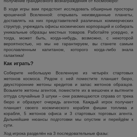
получение грандиозного вознаграждения от Космобюро!
В ходе игры вам предстоит исследовать обширные просторы
крошечной Вселенной: открывать неизведанные планеты,
доставлять на них представителей различных коммерческих
структур, учреждать офисы космических корпораций и собирать
уникальные образцы местных товаров. Работайте усердно, и
тогда, может быть, когда-нибудь, возможно, с некоторой
вероятностью, но мы не гарантируем, вы станете самым
прославленным капитаном, которого когда-либо знала
галактика!
Как играть?
Соберите небольшую Вселенную из четырёх стартовых
жетонов космоса. Рядом с ней поместите планшет бюро,
двухсторонние жетоны кредитов и запас жетонов образцов.
Возьмите жетоны агентов, поместите их в мешочек и вытяните
оттуда случайные 3 штуки – они размещаются справа от трека
бюро и образуют очередь агентов. Каждый игрок получает
планшет своего космического корабля фишки топлива и
корабля, 5 жетонов офиса и 3 стартовых торговых агента.
Дальнейшие нюансы подготовки мы опустим и перейдём к
сути.
Ход игрока разделён на 3 последовательные фазы: