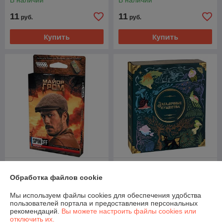
В наличии
В наличии
11
11
руб.
руб.
Купить
Купить
Спин-офф: Майор Гром.
Загадочные Существа.
Монарх. Настольная игра
Настольная игра
Обработка файлов cookie
В наличии
В наличии
Мы используем файлы cookies для обеспечения удобства
пользователей портала и предоставления персональных
18
258,15
руб.
руб.
рекомендаций.
Вы можете настроить файлы cookies или
отключить их.