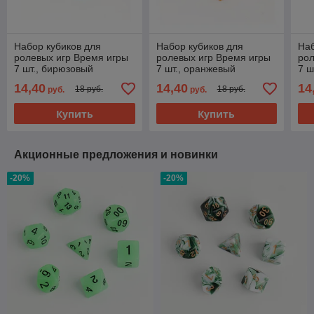
Набор кубиков для
Набор кубиков для
Наб
ролевых игр Время игры
ролевых игр Время игры
рол
7 шт., бирюзовый
7 шт., оранжевый
7 ш
перламутровый
перламутровый
14,40
14,40
14
18 руб.
18 руб.
руб.
руб.
Купить
Купить
Акционные предложения и новинки
-20%
-20%