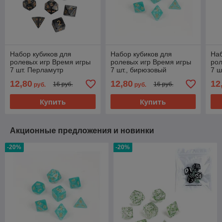
Набор кубиков для
Набор кубиков для
Наб
ролевых игр Время игры
ролевых игр Время игры
рол
7 шт. Перламутр
7 шт., бирюзовый
7 ш
перламутровый
12,80
12,80
12
16 руб.
16 руб.
руб.
руб.
Купить
Купить
Акционные предложения и новинки
-20%
-20%