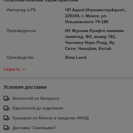
Импортер в РБ
ЧП &quot;Игромастер&quot;,
220104, г. Минск, ул.
Ольшевского 74-186
Производитель
ИУ Жусима Крафтс кампани
лимитед. Ф3, номер 781,
Чаочжоу Норс Роад, Иу
Сити, Чжэцйан, Китай.
Производство:
Sima Land
Скрыть
Условия доставки
Белпочтой по Беларуси
Европочтой до отделения
Курьером по Минску в пределах МКАД
Доставка "Самовывоз"