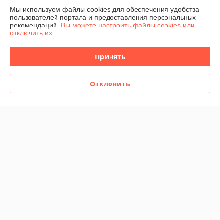
Мы используем файлы cookies для обеспечения удобства
В наличии
В наличии
пользователей портала и предоставления персональных
рекомендаций.
Вы можете настроить файлы cookies или
12,80
12,80
16 руб.
16 руб.
руб.
руб.
отключить их.
Купить
Купить
Принять
-20%
-20%
Отклонить
Набор кубиков для ролевых
Набор кубиков для ролевых
игр Время игры 7 шт.
игр Время игры 7 шт.,
Перламутр
блестящий синий
В наличии
В наличии