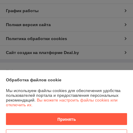
График работы
Полная версия сайта
Политика обработки cookies
Сайт создан на платформе Deal.by
Информация для покупателя
Обработка файлов cookie
Юридическое лицо:
Общество с ограниченной ответственностью
"Домашние развлечения"
220030, г. Минск, ул. Немига, 3, пом. 375
Мы используем файлы cookies для обеспечения удобства
пользователей портала и предоставления персональных
Регистрационный номер ЕГР: 193881928
рекомендаций.
Вы можете настроить файлы cookies или
отключить их.
УНП: 193881928
Регистрационный орган: Минский горисполком
Принять
Дата регистрации компании: 24.06.2025