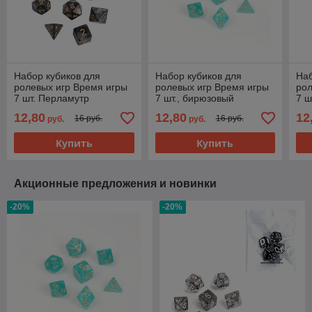
Набор кубиков для
Набор кубиков для
Наб
ролевых игр Время игры
ролевых игр Время игры
рол
7 шт. Перламутр
7 шт., бирюзовый
7 ш
перламутровый
12,80
12,80
12
16 руб.
16 руб.
руб.
руб.
Купить
Купить
Акционные предложения и новинки
-20%
-20%