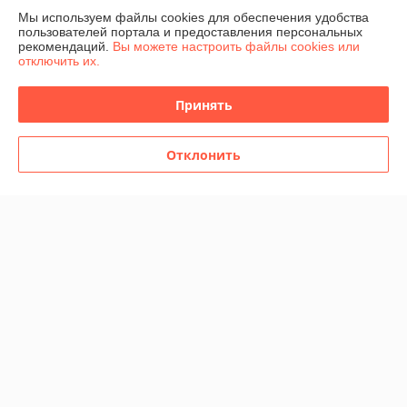
Мы используем файлы cookies для обеспечения удобства
В наличии
В наличии
пользователей портала и предоставления персональных
рекомендаций.
Вы можете настроить файлы cookies или
12,80
12,80
16 руб.
16 руб.
руб.
руб.
отключить их.
Купить
Купить
Принять
-20%
-20%
Отклонить
Набор кубиков для ролевых
Набор кубиков для ролевых
игр Время игры 7 шт.,
игр Время игры 7 шт., серый
блестящий синий
перламутровый
В наличии
В наличии