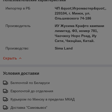
Импортер в РБ
ЧП &quot;Игромастер&quot;,
220104, г. Минск, ул.
Ольшевского 74-186
Производитель
ИУ Жусима Крафтс кампани
лимитед. Ф3, номер 781,
Чаочжоу Норс Роад, Иу
Сити, Чжэцйан, Китай.
Производство:
Sima Land
Скрыть
Условия доставки
Белпочтой по Беларуси
Европочтой до отделения
Курьером по Минску в пределах МКАД
Доставка "Самовывоз"