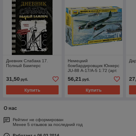
Дневник Слабака 17.
Немецкий
Дар
Полный Бамперс
бомбардировщик Юнкерс
JU-88 А-17/А-5 1:72 (арт.
7284) Сборная модель
31,50
56,21
27
руб.
руб.
Купить
Купить
О нас
Рейтинг не сформирован
Менее 5 отзывов за последний год
Работает с 06.03.2014