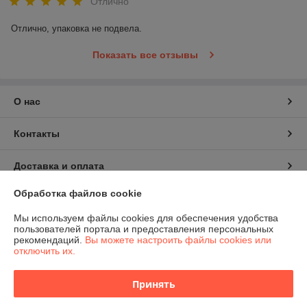
Отлично
Отлично, упаковка не подвела.
Показать все отзывы
О нас
Контакты
Доставка и оплата
Обработка файлов cookie
График работы
Мы используем файлы cookies для обеспечения удобства
пользователей портала и предоставления персональных
Полная версия сайта
рекомендаций.
Вы можете настроить файлы cookies или
отключить их.
Политика обработки cookies
Принять
Сайт создан на платформе Deal.by