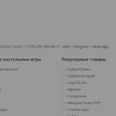
(14:30-15:00) | +375 (29) 399-66-11 viber / telegram / whatsapp
е настольные игры
Популярные товары
й сертикат
Кубик Рубика
я
Кубики историй
Аэро Йо-Йо
e
Фрисби
Солдатики
Фигурки Funko POP!
риум
Уточки Lilalu