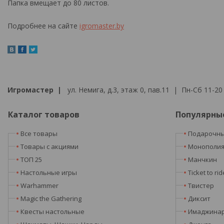
Папка вмещает до 80 листов.
Подробнее на сайте
igromaster.by
Игромастер |
ул. Немига, д.3, этаж 0, пав.11 | Пн-Сб 11-20 
Каталог товаров
Популярны
Все товары
Подарочны
Товары с акциями
Монополи
ТОП 25
Манчкин
Настольные игры
Ticket to rid
Warhammer
Твистер
Magic the Gathering
Диксит
Квесты настольные
Имаджина