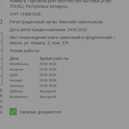
Номер в Торговом реестре/Реестре бытовых услуг:
753362, Республика Беларусь
УНП: 193881928
0
Регистрационный орган: Минский горисполком
Дата регистрации компании: 24.06.2025
Местонахождение книги замечаний и предложений: г.
Минск, ул. Немига, 3, пом. 375
Режим работы:
День
Время работы
Понедельник
09:00-18:00
Вторник
09:00-18:00
Среда
09:00-18:00
Четверг
09:00-18:00
Пятница
09:00-18:00
ий
Суббота
Выходной
ой
Воскресенье
Выходной
из
на
ак
Наличие документов