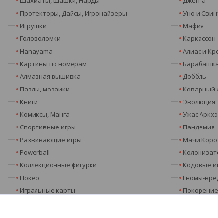
Шахматы, Шашки, Нарды
Дженга
Протекторы, Дайсы, Игронайзеры
Уно и Свин
Игрушки
Мафия
Головоломки
Каркассон
Hanayama
Алиас и Кр
Картины по номерам
Барабашк
Алмазная вышивка
Доббль
Пазлы, мозаики
Коварный 
Книги
Эволюция
Комиксы, Манга
Ужас Аркх
Спортивные игры
Пандемия
Развивающие игры
Мачи Коро
Powerball
Колонизат
Коллекционные фигурки
Кодовые и
Покер
Гномы-вре
Игральные карты
Покорение
Подарки
Серп
Таро, руны, метафорические карты
Киклады и