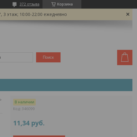
372 отзыва
Корзина
 3 этаж; 10:00-22:00 ежедневно
Поиск
Папка пластиковая hatber premium newtone pastel мята 40 вкладышей а4, 21 мм
В наличии
Код:
346099
11,34
руб.