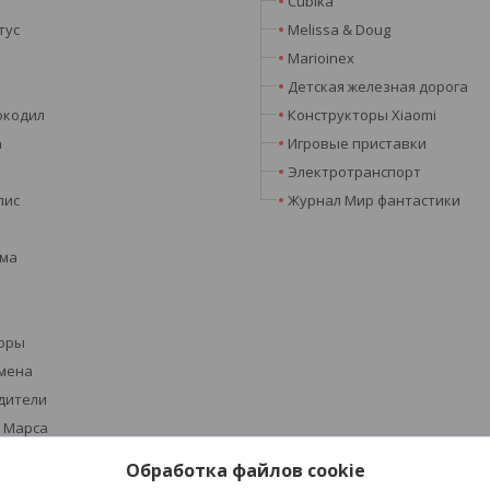
Cubika
тус
Melissa & Doug
Marioinex
Детская железная дорога
окодил
Конструкторы Xiaomi
а
Игровые приставки
Электротранспорт
лис
Журнал Мир фантастики
эма
оры
мена
дители
 Марса
Обработка файлов cookie
 Кемет