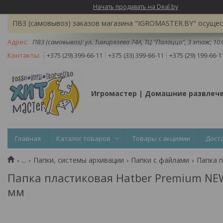
Начать продавать на Deal.by
ПВЗ (самовывоз) заказов магазина "IGROMASTER.BY" осущест
ПВЗ (самовывоз): ул. Тимирязева 74A, ТЦ "Палаццо", 3 этаж; 10
+375 (29) 399-66-11
+375 (33) 399-66-11
+375 (29) 199-66-1
Игромастер | Домашние развлеч
Главная
Каталог товаров
Товары с акциями
Дост
...
Папки, системы архивации
Папки с файлами
Папка пластиковая Hatber Premium NE
мм