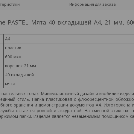
теристики
Информация для заказа
ne PASTEL Мята 40 вкладышей А4, 21 мм, 60
А4
пластик
600 мкм
корешок 21 мм
40 вкладышей
мята
 пастельных тонах. Минималистичный дизайн и изобилие издел
 единый стиль. Папка пластиковая с флюоресцентной обложк
ного хранения и демонстрации документов А4. Изготовлена 
службы остается ровной и аккуратной. На сменной этикетке 
ержимом папки. Изделие является незаменимым помощником к