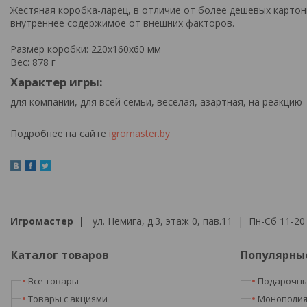
Жестяная коробка-ларец, в отличие от более дешевых карто
внутреннее содержимое от внешних факторов.
Размер коробки: 220x160x60 мм
Вес: 878 г
Характер игры:
для компании, для всей семьи, веселая, азартная, на реакцию
Подробнее на сайте
igromaster.by
Игромастер |
ул. Немига, д.3, этаж 0, пав.11 | Пн-Сб 11-20 
Каталог товаров
Популярны
Все товары
Подарочны
Товары с акциями
Монополи