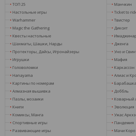
ТОП 25
Манчкин
Настольные игры
Ticket to rid
Warhammer
Твистер
Magic the Gathering
Диксит
Квесты настольные
Имаджина
Шахматы, Шашки, Нарды
Дженга
Протекторы, Дайсы, Игронайзеры
Уно и Свин
Игрушки
Мафия
Головоломки
Каркассон
Hanayama
Алиас и Кр
Картины по номерам
Барабашк
Алмазная вышивка
Доббль
Пазлы, мозаики
Коварный 
Книги
Эволюция
Комиксы, Манга
Ужас Аркх
Спортивные игры
Пандемия
Развивающие игры
Мачи Коро