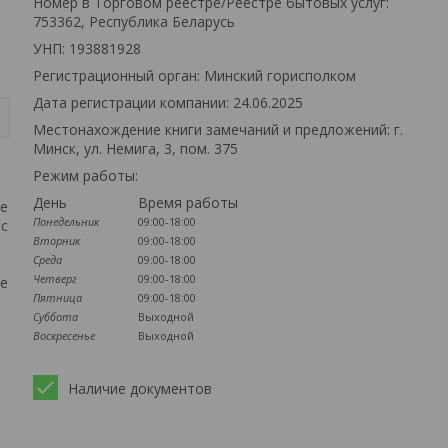
Номер в Торговом реестре/Реестре бытовых услуг:
753362, Республика Беларусь
УНП: 193881928
Регистрационный орган: Минский горисполком
Дата регистрации компании: 24.06.2025
Местонахождение книги замечаний и предложений: г.
Минск, ул. Немига, 3, пом. 375
Режим работы:
День
Время работы
ве
Понедельник
09:00-18:00
 с
Вторник
09:00-18:00
Среда
09:00-18:00
Четверг
09:00-18:00
е
Пятница
09:00-18:00
Суббота
Выходной
Воскресенье
Выходной
Наличие документов