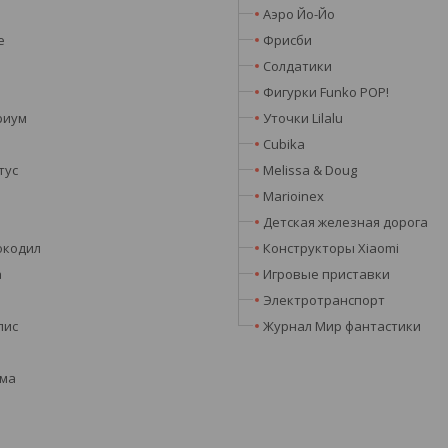
Аэро Йо-Йо
e
Фрисби
Солдатики
Фигурки Funko POP!
риум
Уточки Lilalu
Cubika
тус
Melissa & Doug
Marioinex
Детская железная дорога
окодил
Конструкторы Xiaomi
а
Игровые приставки
Электротранспорт
лис
Журнал Мир фантастики
эма