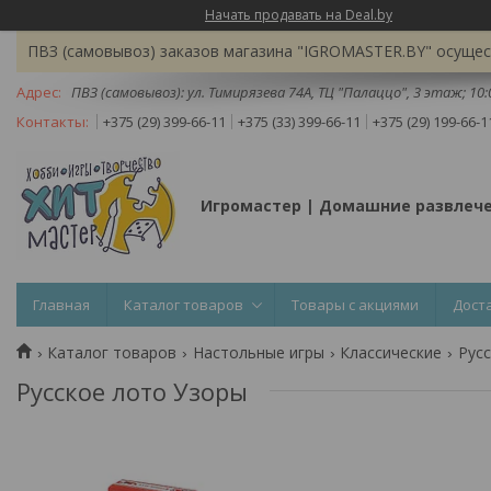
Начать продавать на Deal.by
ПВЗ (самовывоз) заказов магазина "IGROMASTER.BY" осущест
ПВЗ (самовывоз): ул. Тимирязева 74A, ТЦ "Палаццо", 3 этаж; 10
+375 (29) 399-66-11
+375 (33) 399-66-11
+375 (29) 199-66-1
Игромастер | Домашние развлеч
Главная
Каталог товаров
Товары с акциями
Дост
Каталог товаров
Настольные игры
Классические
Рус
Русское лото Узоры