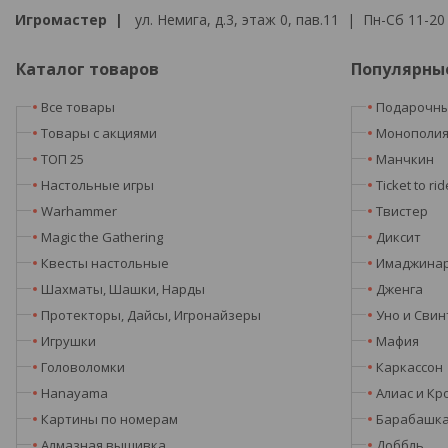
Игромастер |
ул. Немига, д.3, этаж 0, пав.11 | Пн-Сб 11-20 
Каталог товаров
Популярны
Все товары
Подарочны
Товары с акциями
Монополи
ТОП 25
Манчкин
Настольные игры
Ticket to rid
Warhammer
Твистер
Magic the Gathering
Диксит
Квесты настольные
Имаджина
Шахматы, Шашки, Нарды
Дженга
Протекторы, Дайсы, Игронайзеры
Уно и Свин
Игрушки
Мафия
Головоломки
Каркассон
Hanayama
Алиас и Кр
Картины по номерам
Барабашк
Алмазная вышивка
Доббль