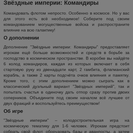
Звёздные империи: Командиры
Командовать флотом непросто. Особенно в космосе. Но у вас
для этого есть всё необходимое! Соберите под своим
командованием могущественные войска и распространите
влияние на всю галактику!
О дополнении
Дополнение "Звёздные империи: Командиры" предоставляет
игрокам ещё больше возможностей и средств в борьбе за
господство в космическом пространстве. В коробке вы найдёте
6 колод командиров, каждая из которых включает в себя
стартовую руку из двенадцати карт, 2 гамбита, флагманский
корабль, а также 2 карты подсчёта очков влияния и памятку.
Кроме того, с этим дополнением можно сыграть как в
классический дуэльный вариант "Звёздных империй", так и
попытать счастья в одиночку дать отпор сразу против двоих
соперников. Объедините под своим началом всё лучшее от
двух фракций и воспользуйтесь преимуществом!
Об игре
"Звёздные империи" – колодостроительная игра на
космическую тематику для 1-6 человек. Игрокам предстоит
собрать свой флот, оборудовать базы и аванпосты, а затем