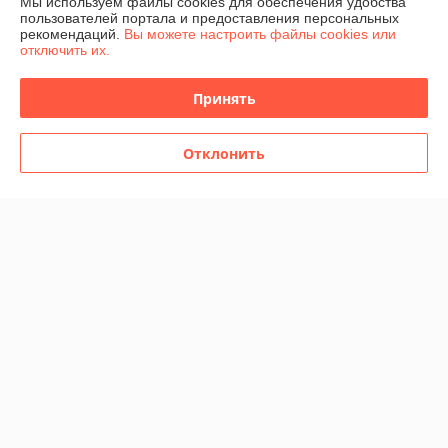
40
19
Мы используем файлы cookies для обеспечения удобства
руб.
руб.
пользователей портала и предоставления персональных
рекомендаций.
Вы можете настроить файлы cookies или
Купить
Купить
отключить их.
Принять
Отклонить
Настольная игра Миры
Ктулху
В наличии
36,30
руб.
Купить