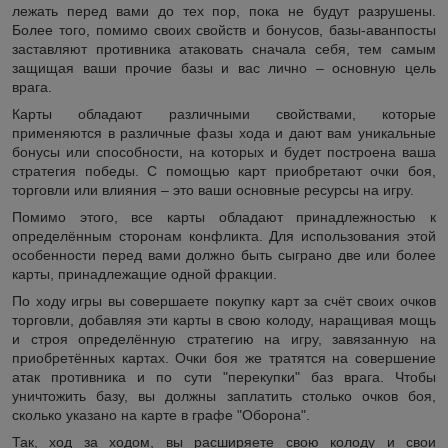
лежать перед вами до тех пор, пока не будут разрушены.
Более того, помимо своих свойств и бонусов, базы-аванпосты
заставляют противника атаковать сначала себя, тем самым
защищая ваши прочие базы и вас лично – основную цель
врага.
Карты обладают различными свойствами, которые
применяются в различные фазы хода и дают вам уникальные
бонусы или способности, на которых и будет построена ваша
стратегия победы. С помощью карт приобретают очки боя,
торговли или влияния – это ваши основные ресурсы на игру.
Помимо этого, все карты обладают принадлежностью к
определённым сторонам конфликта. Для использования этой
особенности перед вами должно быть сыграно две или более
карты, принадлежащие одной фракции.
По ходу игры вы совершаете покупку карт за счёт своих очков
торговли, добавляя эти карты в свою колоду, наращивая мощь
и строя определённую стратегию на игру, завязанную на
приобретённых картах. Очки боя же тратятся на совершение
атак противника и по сути "перекупки" баз врага. Чтобы
уничтожить базу, вы должны заплатить столько очков боя,
сколько указано на карте в графе "Оборона".
Так, ход за ходом, вы расширяете свою колоду и свои