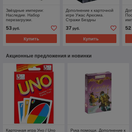
Звёздные империи:
Дополнение к карточной
Доп
Наследие. Набор
игре Ужас Аркхэма.
По
перезагрузки.
Стражи Бездны
им
Дополнение к игре
ост
53
37
52
руб.
руб.
Купить
Купить
Акционные предложения и новинки
Карточная игра Уно / Uno
Рука помощи. Дополнение к