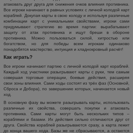
атаковать друг друга для снижения очков влияния противника.
Все игроки начинают в равных условиях с личной колодой карт
кораблей. Докупая карты в свою колоду и используя различные
комбинации карт с уникальными свойствами, игроки сами
придумывают стратегию во время партии: вырабатывают
защиту от атак противника и ищут бреши в обороне
противника. Можно пользоваться силой, хитростью или
богатством, но для победы всем игрокам одинаково
понадобятся мастерство, интуиция и хладнокровный расчёт!
Как играть?
Все игроки начинают партию с личной колодой карт кораблей.
Каждый ход участники разыгрывают карты с руки, тем самым
совершая торговые операции, боевые действия, расширяя
свои зоны влияния. Сами ходы состоят из трёх фаз (Основной,
Сброса и Добора), по завершению которых, начинается новый
ход.
В основную фазу вы можете разыгрывать карты, использовать
различные их свойства, совершать покупки и атаковать
противника. Сами карты могут быть нескольких типов –
кораблями и базами. Их действия сильно отличаются друг от
друга. Свойства кораблей разыгрываются сразу, а карта лежит
до конца вашего хода. Базы же не сбрасываются, а остаются