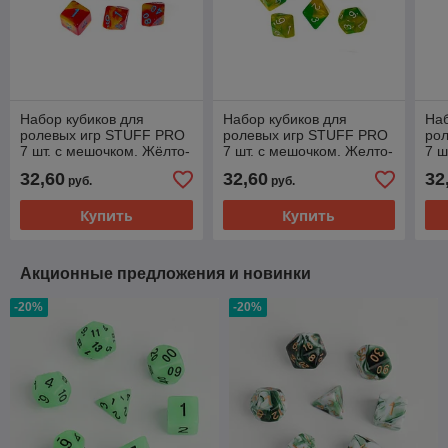
Набор кубиков для
Набор кубиков для
Наб
ролевых игр STUFF PRO
ролевых игр STUFF PRO
ро
7 шт. с мешочком. Жёлто-
7 шт. с мешочком. Желто-
7 ш
красный с голубыми
зелёный
Пр
32,60
32,60
32
руб.
руб.
цифрами
Купить
Купить
Акционные предложения и новинки
-20%
-20%