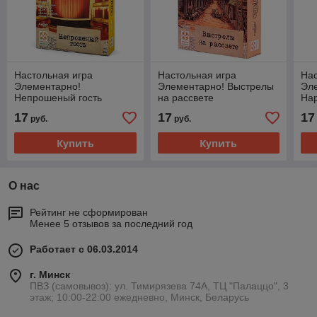
Настольная игра
Настольная игра
Нас
Элементарно!
Элементарно! Выстрелы
Эл
Непрошеный гость
на рассвете
На
17
17
17
руб.
руб.
Купить
Купить
О нас
Рейтинг не сформирован
Менее 5 отзывов за последний год
Работает с 06.03.2014
г. Минск
ПВЗ (самовывоз): ул. Тимирязева 74A, ТЦ "Палаццо", 3
этаж; 10:00-22:00 ежедневно, Минск, Беларусь