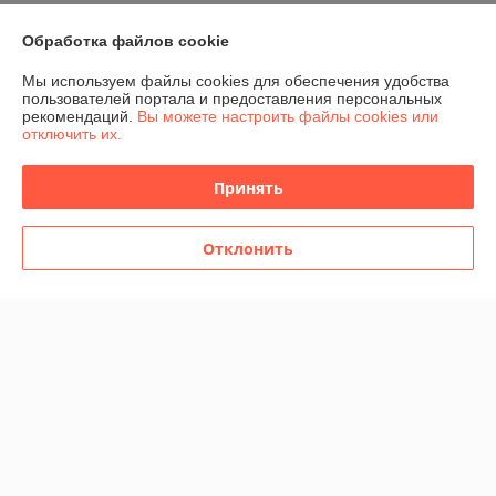
Обработка файлов cookie
О нас
Мы используем файлы cookies для обеспечения удобства
пользователей портала и предоставления персональных
Контакты
рекомендаций.
Вы можете настроить файлы cookies или
отключить их.
Доставка и оплата
Принять
График работы
Отклонить
Полная версия сайта
Политика обработки cookies
Сайт создан на платформе Deal.by
Информация для покупателя
Юридическое лицо:
Общество с ограниченной ответственностью
"Домашние развлечения"