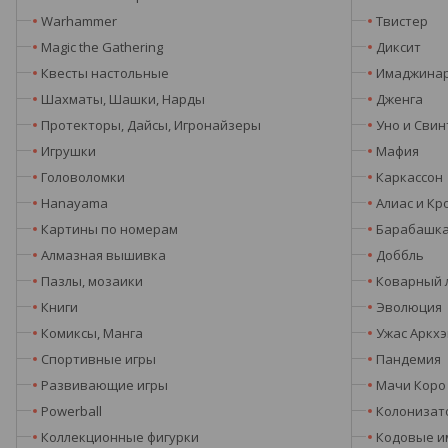
Warhammer
Твистер
Magic the Gathering
Диксит
Квесты настольные
Имаджина
Шахматы, Шашки, Нарды
Дженга
Протекторы, Дайсы, Игронайзеры
Уно и Свин
Игрушки
Мафия
Головоломки
Каркассон
Hanayama
Алиас и Кр
Картины по номерам
Барабашк
Алмазная вышивка
Доббль
Пазлы, мозаики
Коварный 
Книги
Эволюция
Комиксы, Манга
Ужас Аркх
Спортивные игры
Пандемия
Развивающие игры
Мачи Коро
Powerball
Колонизат
Коллекционные фигурки
Кодовые и