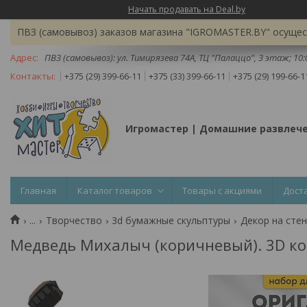
Начать продавать на Deal.by
ПВЗ (самовывоз) заказов магазина "IGROMASTER.BY" осущест
ПВЗ (самовывоз): ул. Тимирязева 74A, ТЦ "Палаццо", 3 этаж; 10
+375 (29) 399-66-11
+375 (33) 399-66-11
+375 (29) 199-66-1
Игромастер | Домашние развлеч
Главная
Каталог товаров
Товары с акциями
Дост
...
Творчество
3d бумажные скульптуры
Декор на стен
Медведь Михалыч (коричневый). 3D кон