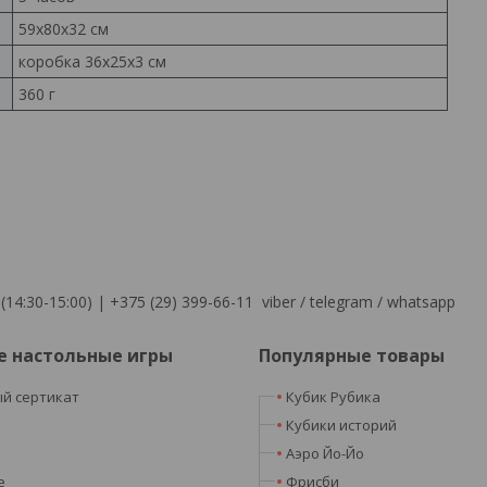
59х80х32 см
коробка 36х25х3 см
360 г
(14:30-15:00) | +375 (29) 399-66-11 viber / telegram / whatsapp
е настольные игры
Популярные товары
й сертикат
Кубик Рубика
я
Кубики историй
Аэро Йо-Йо
e
Фрисби