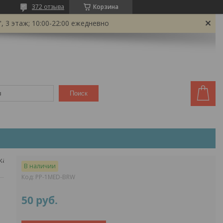
372 отзыва
Корзина
 3 этаж; 10:00-22:00 ежедневно
Поиск
Медведь михалыч (коричневый). 3d конструктор - оригами из картона
В наличии
Код:
PP-1MED-BRW
50
руб.