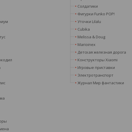
Солдатики
Фигурки Funko POP!
риум
Уточки Lilalu
Cubika
тус
Melissa & Doug
Marioinex
Детская железная дорога
окодил
Конструкторы Xiaomi
а
Игровые приставки
Электротранспорт
лис
Журнал Мир фантастики
эма
оры
мена