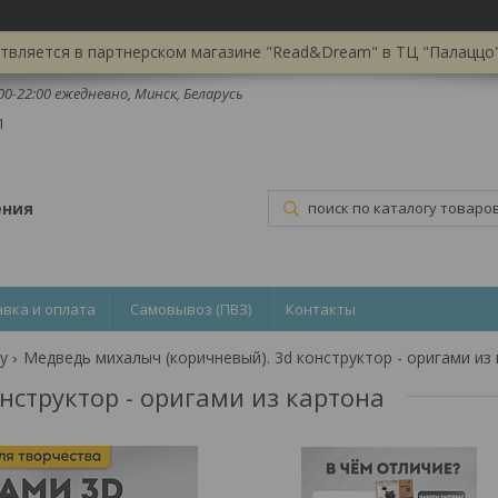
вляется в партнерском магазине "Read&Dream" в ТЦ "Палаццо",
:00-22:00 ежедневно, Минск, Беларусь
1
ения
авка и оплата
Самовывоз (ПВЗ)
Контакты
у
структор - оригами из картона