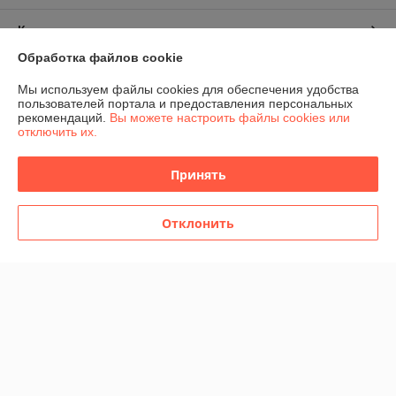
Контакты
Обработка файлов cookie
Доставка и оплата
Мы используем файлы cookies для обеспечения удобства
пользователей портала и предоставления персональных
График работы
рекомендаций.
Вы можете настроить файлы cookies или
отключить их.
Полная версия сайта
Принять
Политика обработки cookies
Отклонить
Сайт создан на платформе Deal.by
Информация для покупателя
Юридическое лицо:
Общество с ограниченной ответственностью
"Домашние развлечения"
220030, г. Минск, ул. Немига, 3, пом. 375
Регистрационный номер ЕГР: 193881928