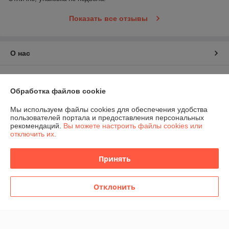
Показать все отзывы
О нас
Контакты
Обработка файлов cookie
Доставка и оплата
Мы используем файлы cookies для обеспечения удобства
пользователей портала и предоставления персональных
График работы
рекомендаций.
Вы можете настроить файлы cookies или
отключить их.
Полная версия сайта
Принять
Политика обработки cookies
Отклонить
Сайт создан на платформе Deal.by