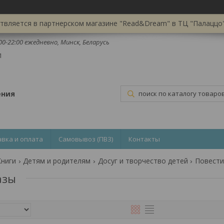
вляется в партнерском магазине "Read&Dream" в ТЦ "Палаццо",
:00-22:00 ежедневно, Минск, Беларусь
1
ения
авка и оплата
Самовывоз (ПВЗ)
Контакты
Книги
Детям и родителям
Досуг и творчество детей
Повести
азы