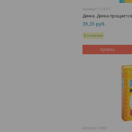
110917
Динка. Динка прощается
39,35
руб.
В наличии
Купить
2069