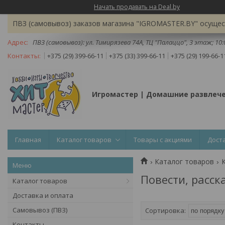
Начать продавать на Deal.by
ПВЗ (самовывоз) заказов магазина "IGROMASTER.BY" осущест
ПВЗ (самовывоз): ул. Тимирязева 74A, ТЦ "Палаццо", 3 этаж; 10
+375 (29) 399-66-11
+375 (33) 399-66-11
+375 (29) 199-66-1
Игромастер | Домашние развлеч
Главная
Каталог товаров
Товары с акциями
Дост
Каталог товаров
Повести, расск
Каталог товаров
Доставка и оплата
Самовывоз (ПВЗ)
Контакты