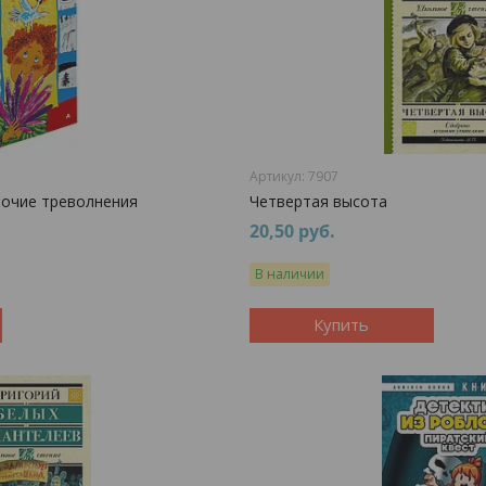
7907
рочие треволнения
Четвертая высота
20,50
руб.
В наличии
Купить