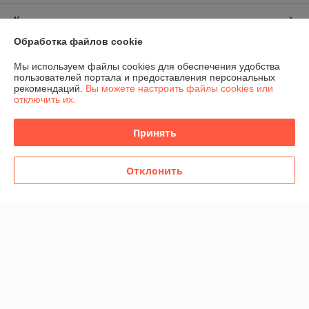
Контакты
Обработка файлов cookie
Доставка и оплата
Мы используем файлы cookies для обеспечения удобства
пользователей портала и предоставления персональных
График работы
рекомендаций.
Вы можете настроить файлы cookies или
отключить их.
Полная версия сайта
Принять
Политика обработки cookies
Отклонить
Сайт создан на платформе Deal.by
Информация для покупателя
Юридическое лицо:
Общество с ограниченной ответственностью
"Домашние развлечения"
220030, г. Минск, ул. Немига, 3, пом. 375
Регистрационный номер ЕГР: 193881928