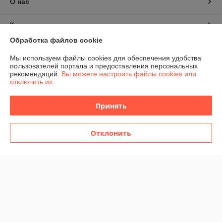
О нас
Контакты
Обработка файлов cookie
Доставка и оплата
Мы используем файлы cookies для обеспечения удобства
пользователей портала и предоставления персональных
График работы
рекомендаций.
Вы можете настроить файлы cookies или
отключить их.
Полная версия сайта
Принять
Политика обработки cookies
Отклонить
Сайт создан на платформе Deal.by
Информация для покупателя
Юридическое лицо:
Общество с ограниченной ответственностью
"Домашние развлечения"
220030, г. Минск, ул. Немига, 3, пом. 375
Регистрационный номер ЕГР: 193881928